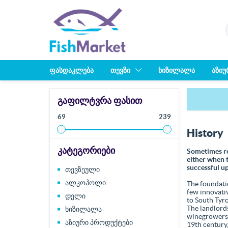
ᲤᲐᲡᲓᲐᲙᲚᲔᲑᲐ
ᲗᲔᲕᲖᲘ
ᲮᲘᲖᲘᲚᲐᲚᲐ
ᲐᲖᲘᲣ
ᲒᲐᲤᲘᲚᲢᲕᲠᲐ ᲤᲐᲡᲘᲗ
69
239
History
ᲙᲐᲢᲔᲒᲝᲠᲘᲔᲑᲘ
Sometimes ren
either when 
successful up
თევზეული
ალკოჰოლი
The foundati
few innovati
დელი
to South Tyr
The landlords
ხიზილალა
winegrowers 
აზიური პროდუქტები
19th century,