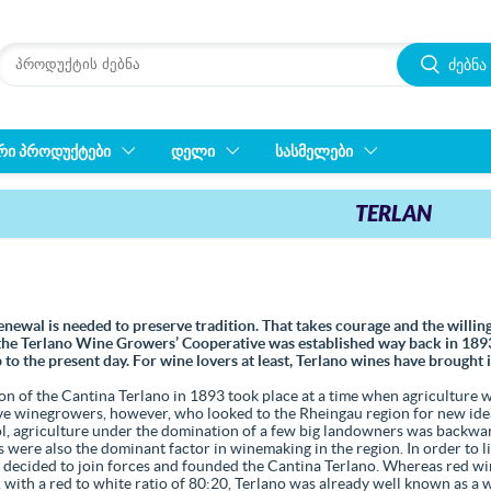
ძებნა
ᲠᲘ ᲞᲠᲝᲓᲣᲥᲢᲔᲑᲘ
ᲓᲔᲚᲘ
ᲡᲐᲡᲛᲔᲚᲔᲑᲘ
TERLAN
ewal is needed to preserve tradition. That takes courage and the willingn
the Terlano Wine Growers’ Cooperative was established way back in 1893
 to the present day. For wine lovers at least, Terlano wines have brought 
on of the Cantina Terlano in 1893 took place at a time when agriculture 
ve winegrowers, however, who looked to the Rheingau region for new id
ol, agriculture under the domination of a few big landowners was backwa
 were also the dominant factor in winemaking in the region. In order to 
decided to join forces and founded the Cantina Terlano. Whereas red wi
 with a red to white ratio of 80:20, Terlano was already well known as a 