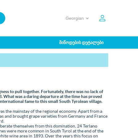
ᲛᲘᲬᲝᲓᲔᲑᲘᲡ ᲓᲔᲢᲐᲚᲔᲑᲘ
ess to pull together. Fortunately, there was no lack of
. What was a daring departure at the time has proved
international fame to this small South Tyrolean village.
was the mainstay of the regional economy. Apart from a
eas and brought grape varieties from Germany and France
rd.
liberate themselves from this domination, 24 Terlano
nes were more common in South Tyrol at the end of the
white wine area in 1893. Over the years this focus on