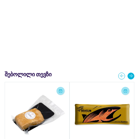
ᲨᲔᲑᲝᲚᲘᲚᲘ ᲗᲔᲕᲖᲘ