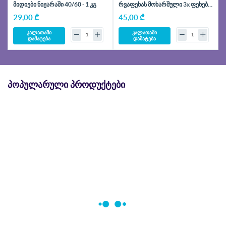
მიდიები ნიჟარაში 40/60 - 1 კგ
რვაფეხას მოხარშული 3x ფეხები
- 200 გრ
29,00 ₾
45,00 ₾
კალათაში
კალათაში
დამატება
დამატება
ᲞᲝᲞᲣᲚᲐᲠᲣᲚᲘ ᲞᲠᲝᲓᲣᲥᲢᲔᲑᲘ