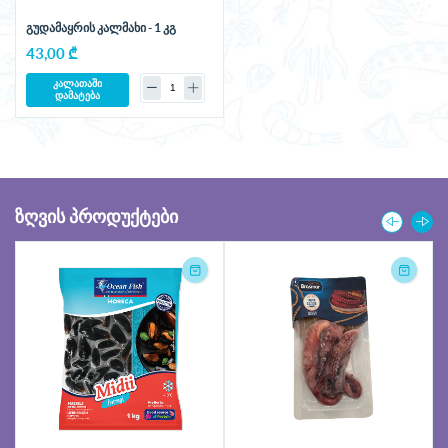
გუდამაყრის კალმახი - 1 კგ
43,00 ₾
კალათაში
დამატება
ᲖᲦᲕᲘᲡ ᲞᲠᲝᲓᲣᲥᲢᲔᲑᲘ