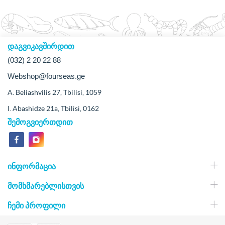
დაგვიკავშირდით
(032) 2 20 22 88
Webshop@fourseas.ge
A. Beliashvilis 27, Tbilisi, 1059
I. Abashidze 21a, Tbilisi, 0162
შემოგვიერთდით
ᲘᲜᲤᲝᲠᲛᲐᲪᲘᲐ
ᲛᲝᲛᲮᲛᲐᲠᲔᲑᲚᲘᲡᲗᲕᲘᲡ
ᲩᲔᲛᲘ ᲞᲠᲝᲤᲘᲚᲘ