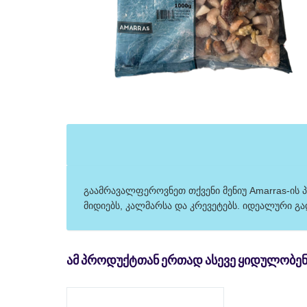
გაამრავალფეროვნეთ თქვენი მენიუ Amarras-ის პ
მიდიებს, კალმარსა და კრევეტებს. იდეალური გა
ᲐᲛ ᲞᲠᲝᲓᲣᲥᲢᲗᲐᲜ ᲔᲠᲗᲐᲓ ᲐᲡᲔᲕᲔ ᲧᲘᲓᲣᲚᲝᲑᲔᲜ