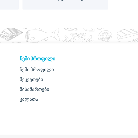
ᲩᲔᲛᲘ ᲞᲠᲝᲤᲘᲚᲘ
ჩემი პროფილი
შეკვეთები
მისამართები
კალათა