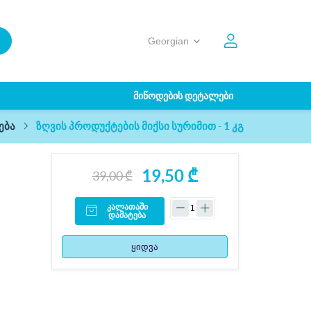
ᲛᲘᲬᲝᲓᲔᲑᲘᲡ ᲓᲔᲢᲐᲚᲔᲑᲘ
ზღვის პროდუქტების მიქსი სურიმით - 1 კგ
ება
19,50 ₾
39,00 ₾
კალათაში
დამატება
ყიდვა