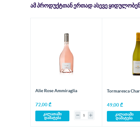
ᲐᲛ ᲞᲠᲝᲓᲣᲥᲢᲗᲐᲜ ᲔᲠᲗᲐᲓ ᲐᲡᲔᲕᲔ ᲧᲘᲓᲣᲚᲝᲑᲔᲜ
Alie Rose Ammiraglia
Tormares
72,00 ₾
49,00 ₾
კალათაში
კალათაში
დამატება
დამატება