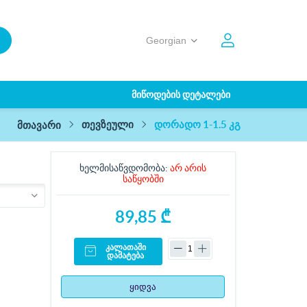
ᲛᲘᲬᲝᲓᲔᲑᲘᲡ ᲓᲔᲢᲐᲚᲔᲑᲘ
დორადო 1-1.5 კგ
თევზეული
მთავარი
ხელმისაწვდომობა:
არ არის
საწყობში
89,85 ₾
კალათაში
დამატება
ყიდვა