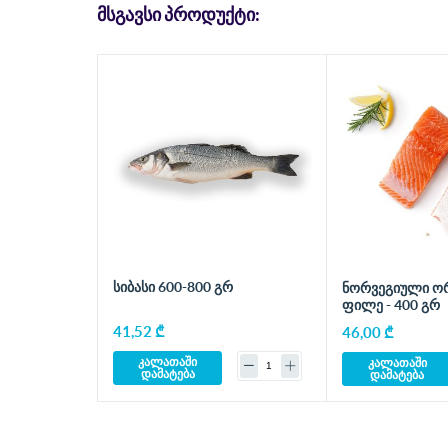
ᲛᲡᲒᲐᲕᲡᲘ ᲞᲠᲝᲓᲣᲥᲢᲘ:
სიბასი 600-800 გრ
ნორვეგიული ო
ფილე - 400 გრ
41,52 ₾
46,00 ₾
კალათაში
კალათაში
დამატება
დამატება