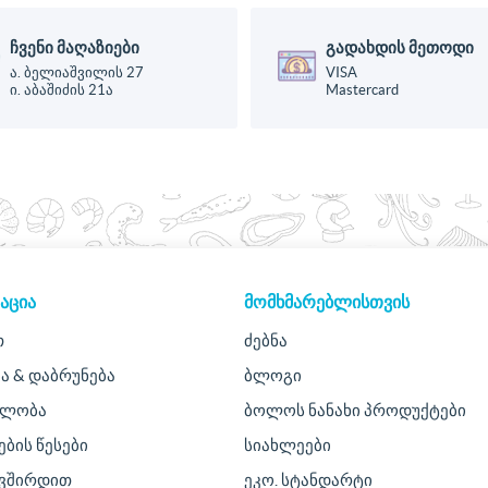
ჩვენი მაღაზიები
გადახდის მეთოდი
ა. ბელიაშვილის 27
VISA
ი. აბაშიძის 21ა
Mastercard
ᲐᲪᲘᲐ
ᲛᲝᲛᲮᲛᲐᲠᲔᲑᲚᲘᲡᲗᲕᲘᲡ
თ
ძებნა
ა & დაბრუნება
ბლოგი
ულობა
ბოლოს ნანახი პროდუქტები
ების წესები
სიახლეები
ავშირდით
ეკო. სტანდარტი