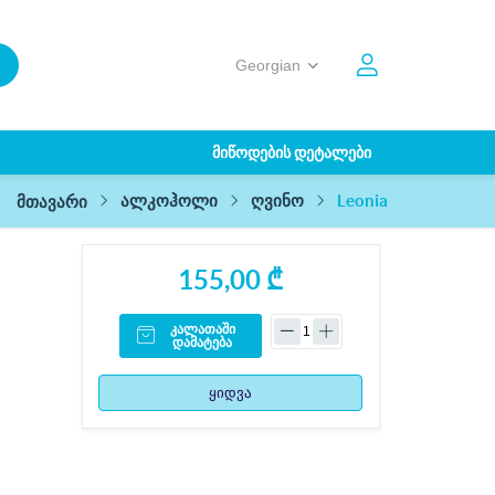
ᲛᲘᲬᲝᲓᲔᲑᲘᲡ ᲓᲔᲢᲐᲚᲔᲑᲘ
Leonia
ალკოჰოლი
ღვინო
მთავარი
155,00 ₾
კალათაში
დამატება
ყიდვა