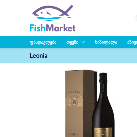
ᲤᲐᲡᲓᲐᲙᲚᲔᲑᲐ
ᲗᲔᲕᲖᲘ
ᲮᲘᲖᲘᲚᲐᲚᲐ
ᲐᲖᲘᲣ
Leonia