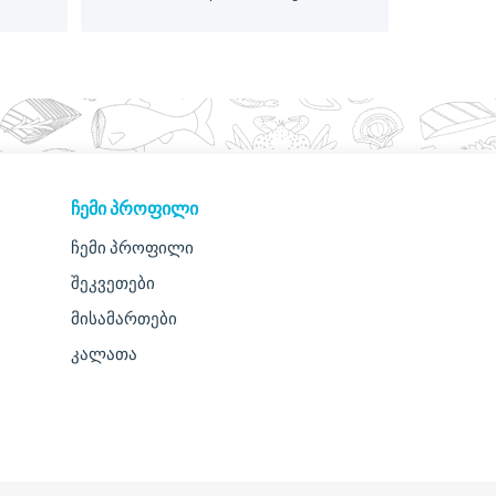
ᲩᲔᲛᲘ ᲞᲠᲝᲤᲘᲚᲘ
ჩემი პროფილი
შეკვეთები
მისამართები
კალათა