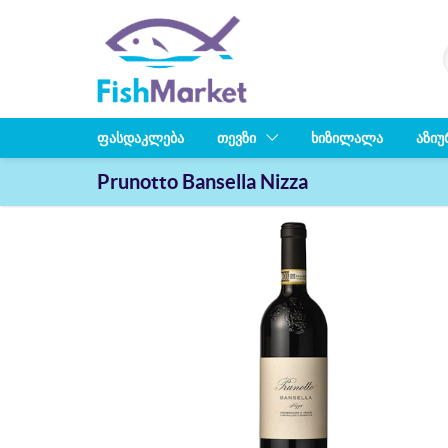
ᲤᲐᲡᲓᲐᲙᲚᲔᲑᲐ
ᲗᲔᲕᲖᲘ
ᲮᲘᲖᲘᲚᲐᲚᲐ
ᲐᲖᲘᲣ
Prunotto Bansella Nizza