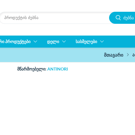
ძებნა
ᲠᲘ ᲞᲠᲝᲓᲣᲥᲢᲔᲑᲘ
ᲓᲔᲚᲘ
ᲡᲐᲡᲛᲔᲚᲔᲑᲘ
მთავარი
მწარმოებელი:
ANTINORI