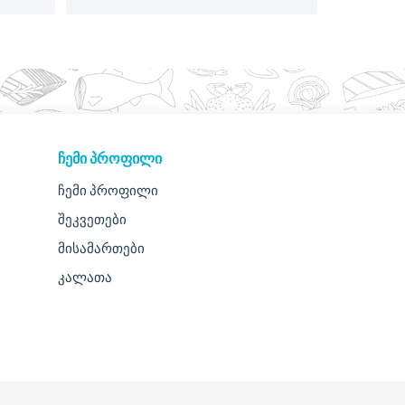
ᲩᲔᲛᲘ ᲞᲠᲝᲤᲘᲚᲘ
ჩემი პროფილი
შეკვეთები
მისამართები
კალათა