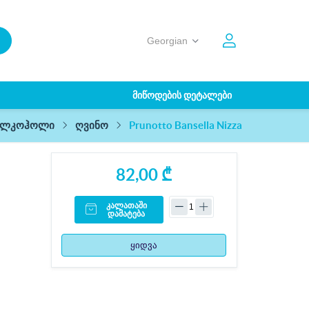
ᲛᲘᲬᲝᲓᲔᲑᲘᲡ ᲓᲔᲢᲐᲚᲔᲑᲘ
Prunotto Bansella Nizza
ალკოჰოლი
ღვინო
82,00 ₾
კალათაში
დამატება
ყიდვა