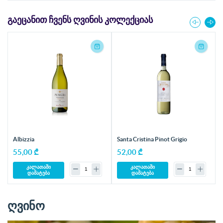
ᲒᲐᲔᲪᲐᲜᲘᲗ ᲩᲕᲔᲜᲡ ᲦᲕᲘᲜᲘᲡ ᲙᲝᲚᲔᲥᲪᲘᲐᲡ
Albizzia
Santa Cristina Pinot Grigio
55,00 ₾
52,00 ₾
კალათაში
კალათაში
დამატება
დამატება
ღვინო