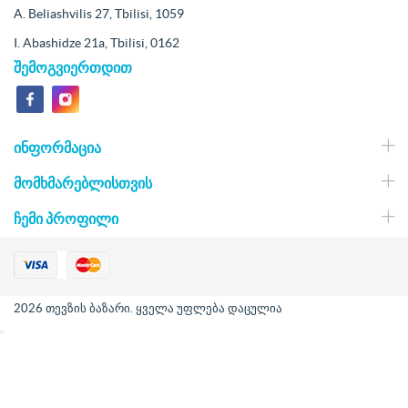
A. Beliashvilis 27, Tbilisi, 1059
I. Abashidze 21a, Tbilisi, 0162
შემოგვიერთდით
ᲘᲜᲤᲝᲠᲛᲐᲪᲘᲐ
ᲛᲝᲛᲮᲛᲐᲠᲔᲑᲚᲘᲡᲗᲕᲘᲡ
ᲩᲔᲛᲘ ᲞᲠᲝᲤᲘᲚᲘ
2026 თევზის ბაზარი. ყველა უფლება დაცულია