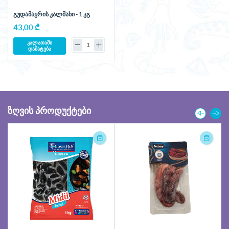
გუდამაყრის კალმახი - 1 კგ
43,00 ₾
კალათაში
დამატება
ᲖᲦᲕᲘᲡ ᲞᲠᲝᲓᲣᲥᲢᲔᲑᲘ